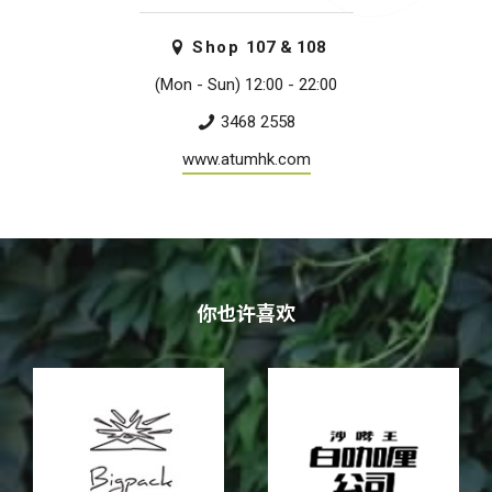
Shop
107 & 108
(Mon - Sun) 12:00 - 22:00
3468 2558
www.atumhk.com
你也许喜欢